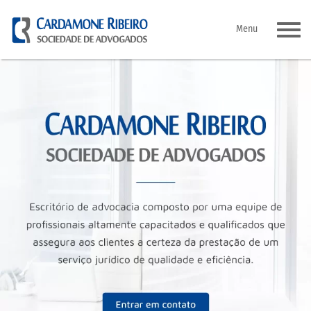
Pular
Menu
para
o
conteúdo