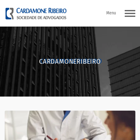
Pular
Menu
para
o
conteúdo
CARDAMONERIBEIRO