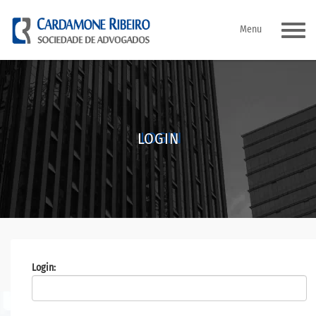
Pular
Menu
para
o
conteúdo
LOGIN
Login: