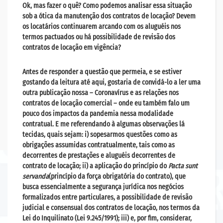
Ok, mas fazer o quê? Como podemos analisar essa situação
sob a ótica da manutenção dos contratos de locação?
Devem
os locatários continuarem arcando com os aluguéis nos
termos pactuados ou há possibilidade de revisão dos
contratos de locação em vigência?
Antes de responder a questão que permeia, e se estiver
gostando da leitura até aqui, gostaria de convidá-lo a ler uma
outra publicação nossa –
Coronavírus e as relações nos
contratos de locação comercial
– onde eu também falo um
pouco dos impactos da pandemia nessa modalidade
contratual. E me referendando à algumas observações lá
tecidas, quais sejam: i) sopesarmos questões como as
obrigações
assumidas contratualmente, tais como as
decorrentes de prestações e aluguéis decorrentes de
contrato de locação; ii) a aplicação do princípio do
Pacta sunt
servanda
(princípio da força obrigatória do contrato), que
busca essencialmente a segurança jurídica nos negócios
formalizados entre particulares, a possibilidade de
revisão
judicial e consensual
dos contratos de locação, nos termos da
Lei do Inquilinato (Lei 9.245/1991); iii) e, por fim, considerar,