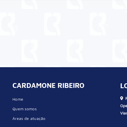
CARDAMONE RIBEIRO
L
R
Home
Ope
Quem somos
Via
Áreas de atuação