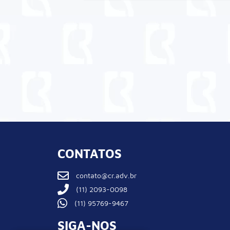
CONTATOS
contato@cr.adv.br
(11) 2093-0098
(11) 95769-9467
SIGA-NOS