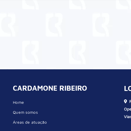
CARDAMONE RIBEIRO
L
R
Home
Ope
Quem somos
Via
Áreas de atuação