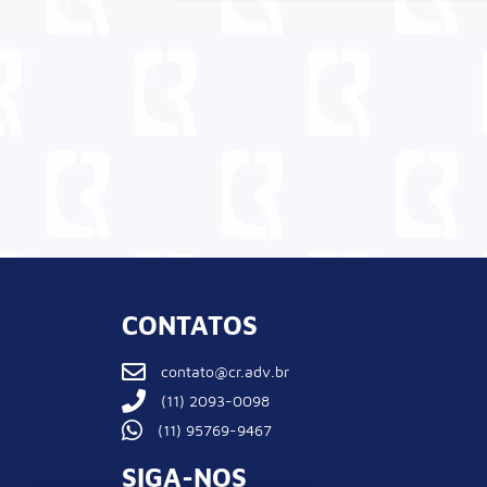
CONTATOS
contato@cr.adv.br
(11) 2093-0098
(11) 95769-9467
SIGA-NOS