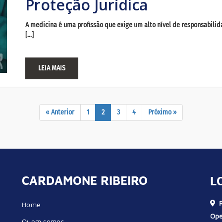
Proteção Jurídica
A medicina é uma profissão que exige um alto nível de responsabili
[…]
LEIA MAIS
« Anterior
1
2
3
4
Próximo »
CARDAMONE RIBEIRO
L
R
Home
Ope
Quem somos