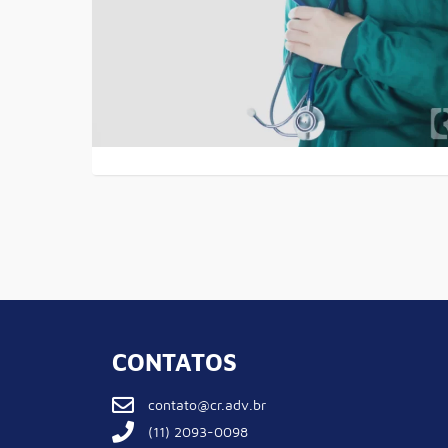
CONTATOS
contato@cr.adv.br
(11) 2093-0098